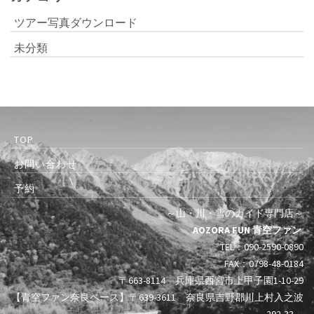
ツアー写真ダウンロード
未分類
TOP
お問い合わせ
予約
～山・川・雪のガイド専門店～
AOZORA FUN 青空ファン
TEL：090-2590-0890
FAX：0798-48-0184
〒663-8114 兵庫県西宮市上甲子園1-10-29
【青空ファン奈良ベース】〒639-3611 奈良県吉野郡川上村入之波