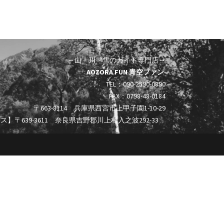
～山・川・雪のガイド専門店～
AOZORA FUN 青空ファン
TEL：090-2590-0890
FAX：0798-48-0184
〒663-8114 兵庫県西宮市上甲子園1-10-29
】〒639-3611 奈良県吉野郡川上村入之波292-33