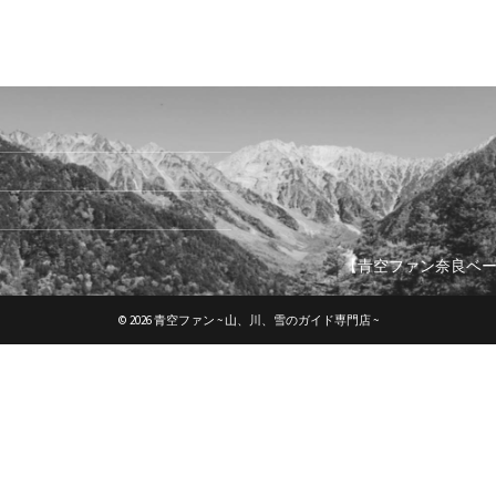
【青空ファン奈良ベース
© 2026 青空ファン ~ 山、川、雪のガイド専門店 ~