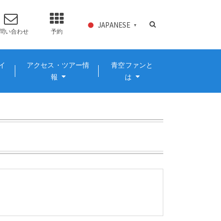
JAPANESE
▼
問い合わせ
予約
イ
アクセス・ツアー情
青空ファンと
報
は