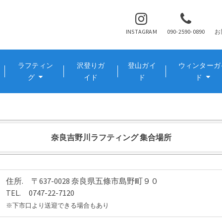
INSTAGRAM
090-2590-0890
お
ラフティン
沢登りガ
登山ガイ
ウィンターガ
グ
イド
ド
ド
奈良吉野川ラフティング 集合場所
住所. 〒637-0028 奈良県五條市島野町９０
TEL. 0747-22-7120
※下市口より送迎できる場合もあり