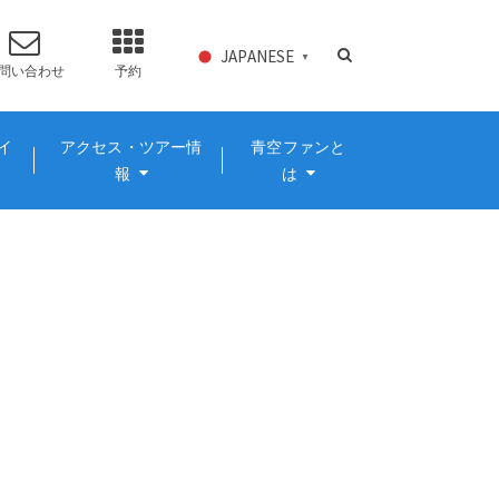
JAPANESE
▼
問い合わせ
予約
イ
アクセス・ツアー情
青空ファンと
報
は