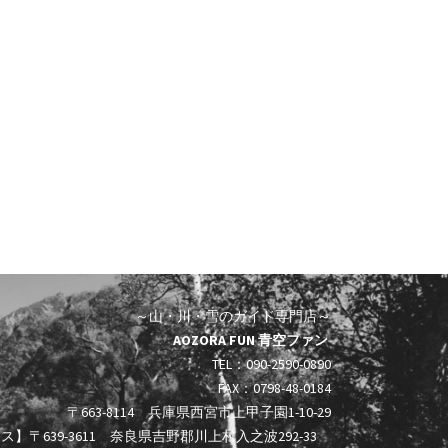
～山・川・雪のガイド専門店～
AOZORA FUN 青空ファン
TEL：090-2590-0890
FAX：0798-48-0184
〒663-8114 兵庫県西宮市上甲子園1-10-29
】〒639-3611 奈良県吉野郡川上村入之波292-33