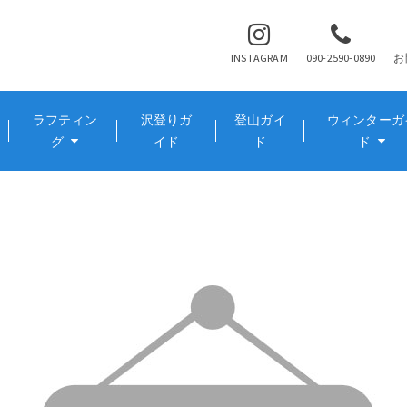
INSTAGRAM
090-2590-0890
お
ラフティン
沢登りガ
登山ガイ
ウィンターガ
グ
イド
ド
ド